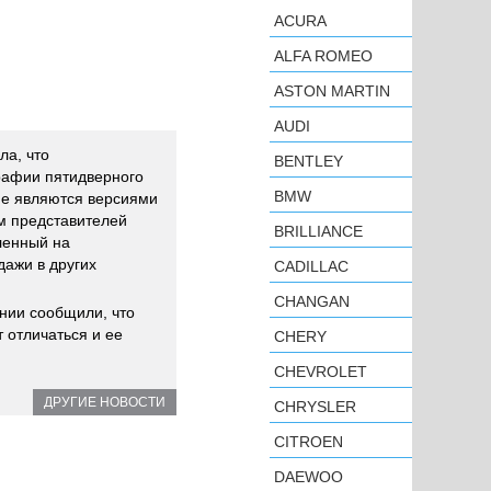
ACURA
ALFA ROMEO
ASTON MARTIN
AUDI
а, что
BENTLEY
рафии пятидверного
BMW
не являются версиями
ам представителей
BRILLIANCE
ленный на
дажи в других
CADILLAC
CHANGAN
ании сообщили, что
 отличаться и ее
CHERY
CHEVROLET
ДРУГИЕ НОВОСТИ
CHRYSLER
CITROEN
DAEWOO