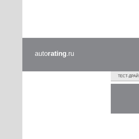
auto
rating
.ru
ТЕСТ-ДРА