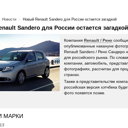
Новости
Новый Renault Sandero для России остается загадкой
nault Sandero для России остается загадкой
Компания
Renault / Рено
сообщил
опубликованные накануне фотог
Renault Sandero / Рено Сандеро 
для российского рынка. По слов
компании, автомобиль, представ
фотографиях, рассчитан для про
странах.
Также в представительстве комп
российская версия хэтчбека будет
фото появятся позже.
И МАРКИ
'13