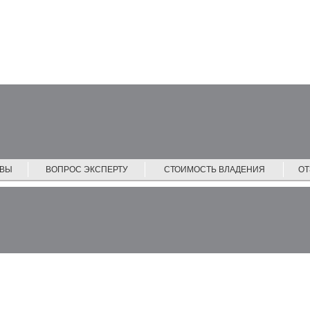
ЙВЫ
ВОПРОС ЭКСПЕРТУ
СТОИМОСТЬ ВЛАДЕНИЯ
О