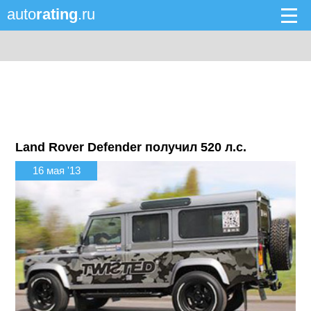
auto
rating
.ru
Land Rover Defender получил 520 л.с.
16 мая '13