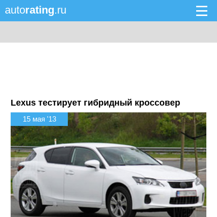
auto
rating
.ru
Lexus тестирует гибридный кроссовер
15 мая '13