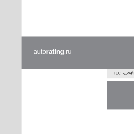
auto
rating
.ru
ТЕСТ-ДРА