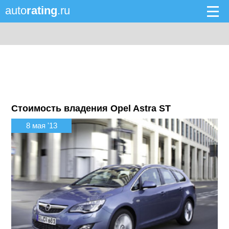
auto
rating
.ru
Стоимость владения Opel Astra ST
8 мая '13