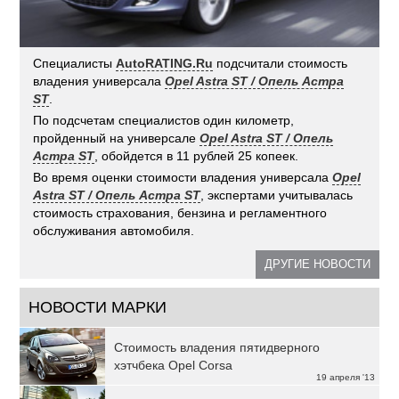
Специалисты
AutoRATING.Ru
подсчитали стоимость
владения универсала
Opel Astra ST / Опель Астра
ST
.
По подсчетам специалистов один километр,
пройденный на универсале
Opel Astra ST / Опель
Астра ST
, обойдется в 11 рублей 25 копеек.
Во время оценки стоимости владения универсала
Opel
Astra ST / Опель Астра ST
, экспертами учитывалась
стоимость страхования, бензина и регламентного
обслуживания автомобиля.
ДРУГИЕ НОВОСТИ
НОВОСТИ МАРКИ
Стоимость владения пятидверного
хэтчбека Opel Corsa
19 апреля '13