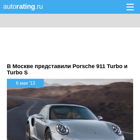
auto
rating
.ru
В Москве представили Porsche 911 Turbo и
Turbo S
6 мая '13