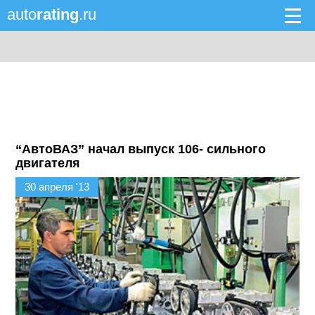
auto
rating
.ru
“АвтоВАЗ” начал выпуск 106- сильного
двигателя
30 апреля '13