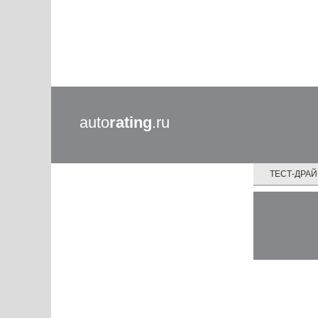
auto
rating
.ru
ТЕСТ-ДРА