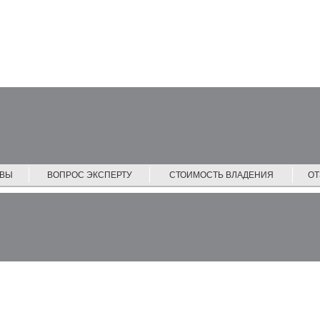
ЙВЫ
ВОПРОС ЭКСПЕРТУ
СТОИМОСТЬ ВЛАДЕНИЯ
О