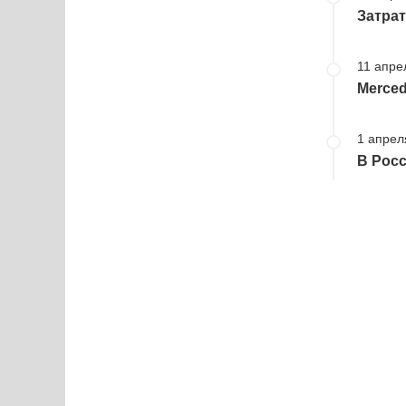
Затрат
11 апре
Merce
1 апрел
В Рос