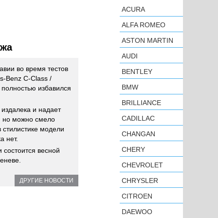
ACURA
ALFA ROMEO
ASTON MARTIN
яжа
AUDI
вии во время тестов
BENTLEY
-Benz C-Class /
BMW
 полностью избавился
BRILLIANCE
 издалека и надает
CADILLAC
, но можно смело
в стилистике модели
CHANGAN
а нет.
CHERY
и состоится весной
Женеве.
CHEVROLET
CHRYSLER
ДРУГИЕ НОВОСТИ
CITROEN
DAEWOO