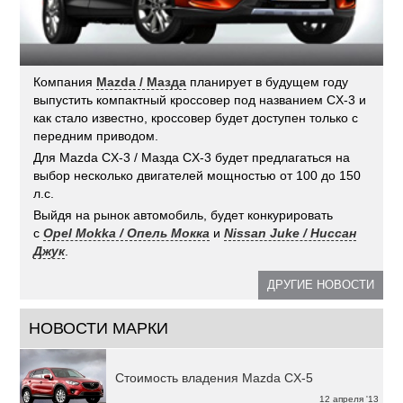
Компания
Mazda / Мазда
планирует в будущем году
выпустить компактный кроссовер под названием CX-3 и
как стало известно, кроссовер будет доступен только с
передним приводом.
Для Mazda CX-3 / Мазда CX-3 будет предлагаться на
выбор несколько двигателей мощностью от 100 до 150
л.с.
Выйдя на рынок автомобиль, будет конкурировать
с
Opel Mokka / Опель Мокка
и
Nissan Juke / Ниссан
Джук
.
ДРУГИЕ НОВОСТИ
НОВОСТИ МАРКИ
Стоимость владения Mazda CX-5
12 апреля '13