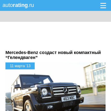
auto
rating
.ru
Mercedes-Benz создаст новый компактный
“Гелендваген”
11 марта '13