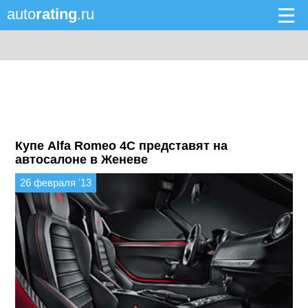
auto
rating
.ru
Купе Alfa Romeo 4C представят на
автосалоне в Женеве
26 февраля '13