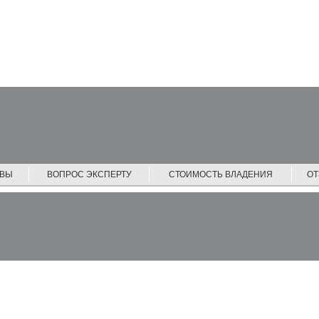
ЙВЫ
ВОПРОС ЭКСПЕРТУ
СТОИМОСТЬ ВЛАДЕНИЯ
О