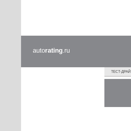
auto
rating
.ru
ТЕСТ-ДРА