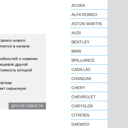
ACURA
ALFA ROMEO
ASTON MARTIN
AUDI
своего нового
BENTLEY
тоится в начале
BMW
обностей о новинке,
BRILLIANCE
дешевле другой
CADILLAC
тоимость которой
CHANGAN
орткар
CHERY
вит серьезную
CHEVROLET
CHRYSLER
ДРУГИЕ НОВОСТИ
CITROEN
DAEWOO