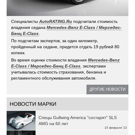
Специалисты
AutoRATING.Ru
подсчитали стоимость
владения седана
Mercedes-Benz E-Class / Мерседес-
Бенц E-Class
.
По подсчетам экспертов, за один километр,
пройденный на седане, придется отдать 19 рублей 80
копеек.
Во время оценки стоимости владения
Mercedes-Benz
E-Class / Мерседес-Бенц E-Class
, экспертами
учитывалась стоимость страхования, бензина и
регламентного обслуживания автомобиля.
ДРУГИЕ НОВОСТИ
НОВОСТИ МАРКИ
Спецы Gullwing America "состарят" SLS
AMG на 60 лет
15 февраля '13