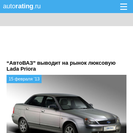
auto
rating
.ru
“АвтоВАЗ” выводит на рынок люксовую
Lada Priora
15 февраля '13