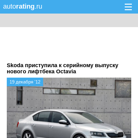
auto
rating
.ru
Skoda приступила к серийному выпуску
нового лифтбека Octavia
19 декабря '12