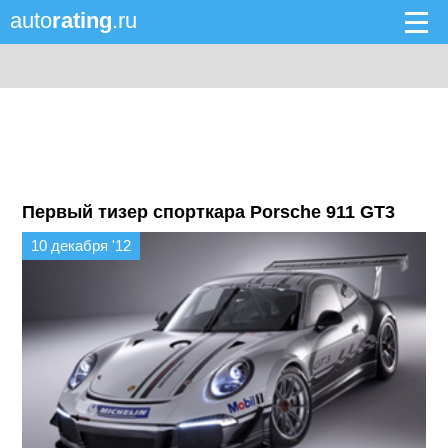
auto
rating
.ru
Первый тизер спорткара Porsche 911 GT3
10 декабря '12