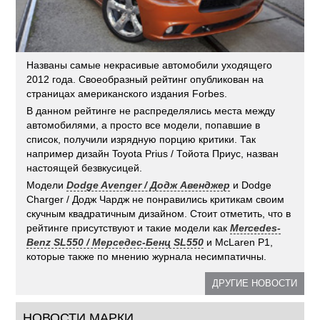
Названы самые некрасивые автомобили уходящего
2012 года. Своеобразный рейтинг опубликован на
страницах американского издания Forbes.
В данном рейтинге не распределялись места между
автомобилями, а просто все модели, попавшие в
список, получили изрядную порцию критики. Так
например дизайн Toyota Prius / Тойота Приус, назван
настоящей безвкусицей.
Модели
Dodge Avenger / Додж Авенджер
и Dodge
Charger / Додж Чардж не понравились критикам своим
скучным квадратичным дизайном. Стоит отметить, что в
рейтинге присутствуют и такие модели как
Mercedes-
Benz SL550 / Мерседес-Бенц SL550
и McLaren P1,
которые также по мнению журнала несимпатичны.
ДРУГИЕ НОВОСТИ
НОВОСТИ МАРКИ