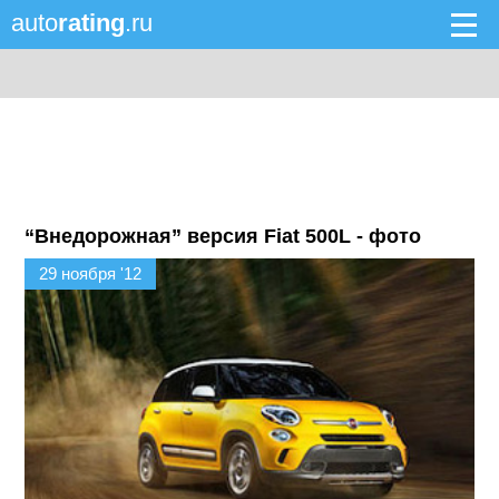
auto
rating
.ru
“Внедорожная” версия Fiat 500L - фото
29 ноября '12