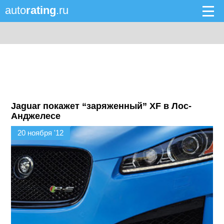
auto
rating
.ru
Jaguar покажет “заряженный” XF в Лос-
Анджелесе
20 ноября '12