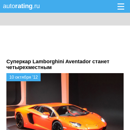
auto
rating
.ru
Суперкар Lamborghini Aventador станет
четырехместным
10 октября '12