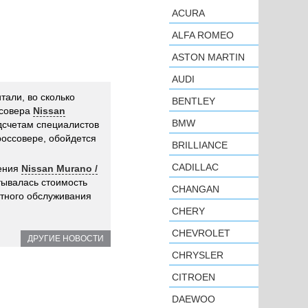
ACURA
ALFA ROMEO
ASTON MARTIN
AUDI
тали, во сколько
BENTLEY
ссовера
Nissan
BMW
дсчетам специалистов
россовере, обойдется
BRILLIANCE
CADILLAC
дения
Nissan Murano /
тывалась стоимость
CHANGAN
нтного обслуживания
CHERY
CHEVROLET
ДРУГИЕ НОВОСТИ
CHRYSLER
CITROEN
DAEWOO