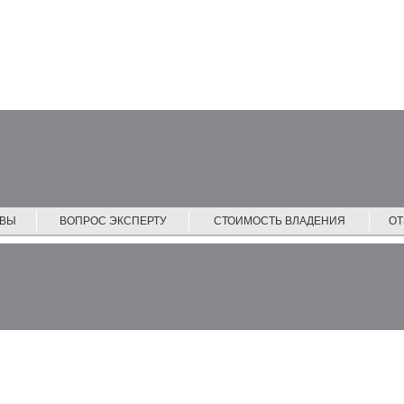
ЙВЫ
ВОПРОС ЭКСПЕРТУ
СТОИМОСТЬ ВЛАДЕНИЯ
О