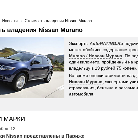
Новости
Стоимость владения Nissan Murano
ь владения Nissan Murano
Эксперты
AutoRATING.Ru
подсчи
может обойтись содержание кро
Murano / Ниссан Мурано
. По по
один километр, пройденный на к
владельцу в 19 рублей 75 копеек.
Во время оценки стоимости вла
Ниссан Мурано
, экспертами учи
страхования, бензина и регламе
автомобиля.
И МАРКИ
ября '12
ки Nissan представлены в Париже