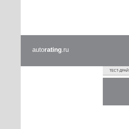
auto
rating
.ru
ТЕСТ-ДРА