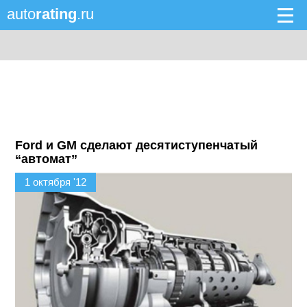
auto
rating
.ru
Ford и GM сделают десятиступенчатый
“автомат”
1 октября '12