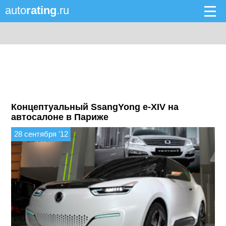
auto
rating
.ru
Концептуальный SsangYong e-XIV на
автосалоне в Париже
28 сентября '12