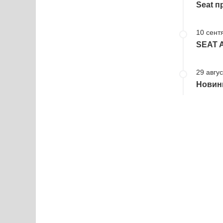
Seat п
10 сент
SEAT A
29 авгус
Новинк