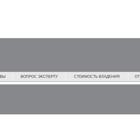
ЙВЫ
ВОПРОС ЭКСПЕРТУ
СТОИМОСТЬ ВЛАДЕНИЯ
О