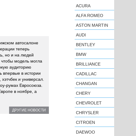
ACURA
ALFA ROMEO
ASTON MARTIN
AUDI
ижском автосалоне
BENTLEY
нерации теперь
BMW
ь, но и на людей
 чтобы модель могла
BRILLIANCE
окую аудиторию
ь впервые в истории
CADILLAC
, хэтчбек и универсал.
CHANGAN
шоу-румах Евросоюза.
Европе в ноябре, а
CHERY
CHEVROLET
ДРУГИЕ НОВОСТИ
CHRYSLER
CITROEN
DAEWOO