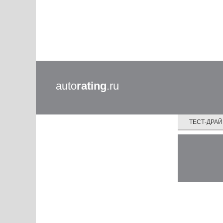
auto
rating
.ru
ТЕСТ-ДРА