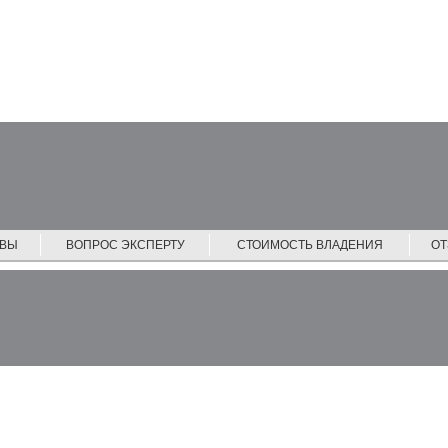
ЙВЫ
ВОПРОС ЭКСПЕРТУ
СТОИМОСТЬ ВЛАДЕНИЯ
О