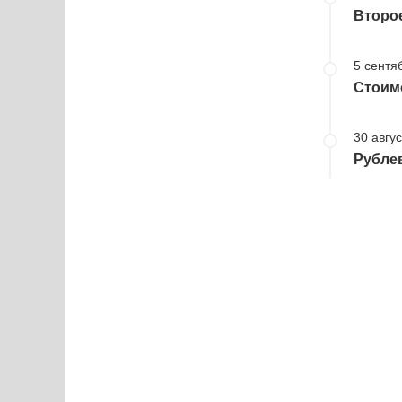
Второе
5 сентя
Стоимо
30 авгус
Рублев