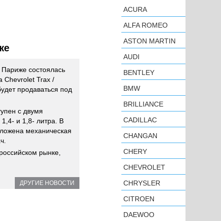
ACURA
ALFA ROMEO
ASTON MARTIN
же
AUDI
 Париже состоялась
BENTLEY
Chevrolet Trax /
BMW
будет продаваться под
BRILLIANCE
тупен с двумя
CADILLAC
4- и 1,8- литра. В
дложена механическая
CHANGAN
ч.
CHERY
 российском рынке,
CHEVROLET
CHRYSLER
ДРУГИЕ НОВОСТИ
CITROEN
DAEWOO