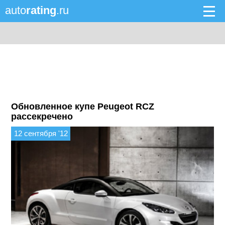
auto
rating
.ru
Обновленное купе Peugeot RCZ
рассекречено
12 сентября '12