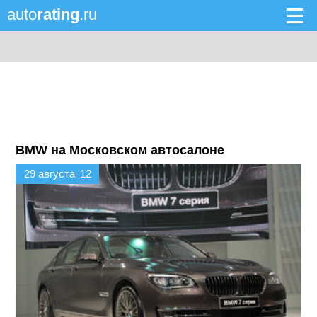
auto
rating
.ru
BMW на Московском автосалоне
29 августа '12