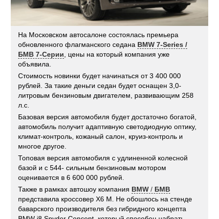
На Московском автосалоне состоялась премьера
обновленного флагманского седана
BMW 7-Series /
БМВ 7-Серии
, цены на который компания уже
объявила.
Стоимость новинки будет начинаться от 3 400 000
рублей. За такие деньги седан будет оснащен 3,0-
литровым бензиновым двигателем, развивающим 258
л.с.
Базовая версия автомобиля будет достаточно богатой,
автомобиль получит адаптивную светодиодную оптику,
климат-контроль, кожаный салон, круиз-контроль и
многое другое.
Топовая версия автомобиля с удлиненной колесной
базой и с 544- сильным бензиновым мотором
оценивается в 6 600 000 рублей.
Также в рамках автошоу компания
BMW
/
БМВ
представила кроссовер X6 M. Не обошлось на стенде
баварского производителя без гибридного концепта
BMW i8 Spyder Concept, который способен набрать