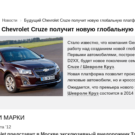
Новости
Будущий Chevrolet Cruze получит новую глобальную плат
Chevrolet Cruze получит новую глобальну
Стало известно, что компания Ge
работу над созданием новой гло
Первыми автомобилями, постро
D2XX, будет новое поколение се
Cruze / Шевроле Круз
.
Новая платформа позволит произ
легковые автомобили, но и кросс
Ожидается, что премьера нового
Шевроле Круз
состоится в 2014 
И МАРКИ
та '12
let представит в Москве эксклюзивный внедорожник Ta