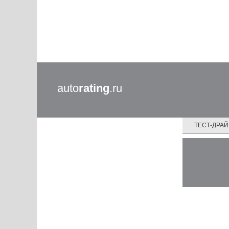
auto
rating
.ru
ТЕСТ-ДРА