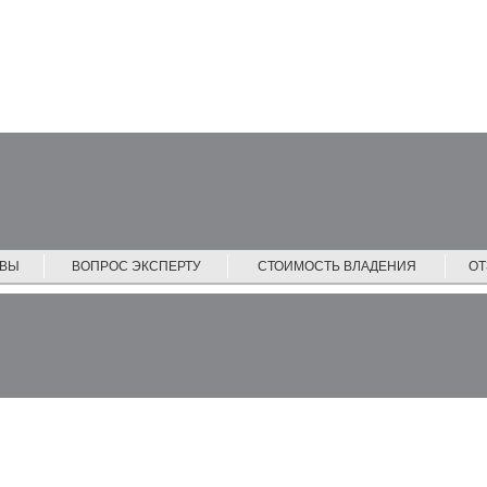
ЙВЫ
ВОПРОС ЭКСПЕРТУ
СТОИМОСТЬ ВЛАДЕНИЯ
О