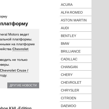
ACURA
ALFA ROMEO
форму
ASTON MARTIN
ю платформу
AUDI
neral Motors ведет
BENTLEY
бальной платформы.
BMW
енными на платформе
мейства
Chevrolet
BRILLIANCE
CADILLAC
водить не только
оверы.
CHANGAN
Chevrolet Cruze /
CHERY
году.
CHEVROLET
ДРУГИЕ НОВОСТИ
CHRYSLER
CITROEN
DAEWOO
hoe KHL-Edition