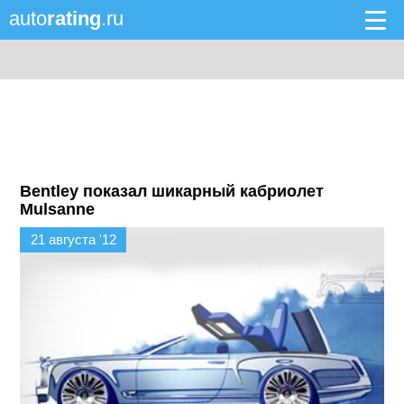
auto
rating
.ru
Bentley показал шикарный кабриолет
Mulsanne
21 августа '12