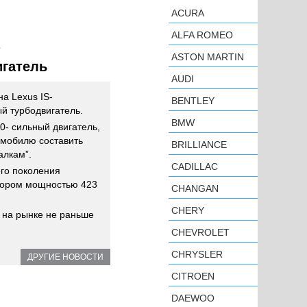
ACURA
ALFA ROMEO
ь
ASTON MARTIN
игатель
AUDI
а Lexus IS-
BENTLEY
ый турбодвигатель.
BMW
0- сильный двигатель,
омобилю составить
BRILLIANCE
алкам”.
CADILLAC
го поколения
тором мощностью 423
CHANGAN
CHERY
 на рынке не раньше
CHEVROLET
CHRYSLER
ДРУГИЕ НОВОСТИ
CITROEN
DAEWOO