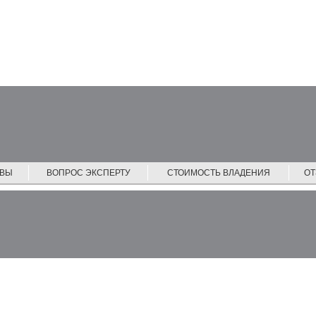
ЙВЫ
ВОПРОС ЭКСПЕРТУ
СТОИМОСТЬ ВЛАДЕНИЯ
О