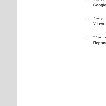
Googl
7 август
У Lexu
27 июля
Первое