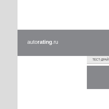
auto
rating
.ru
ТЕСТ-ДРА