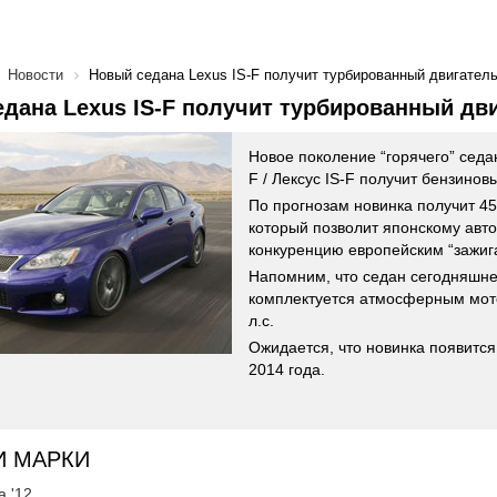
Новости
Новый седана Lexus IS-F получит турбированный двигател
дана Lexus IS-F получит турбированный дв
Новое поколение “горячего” седан
F / Лексус IS-F получит бензинов
По прогнозам новинка получит 45
который позволит японскому авт
конкуренцию европейским “зажиг
Напомним, что седан сегодняшне
комплектуется атмосферным мо
л.с.
Ожидается, что новинка появится
2014 года.
И МАРКИ
а '12