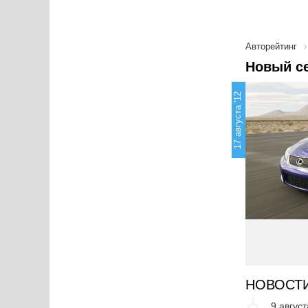
Авторейтинг
Новый се
17 августа '12
НОВОСТ
9 август