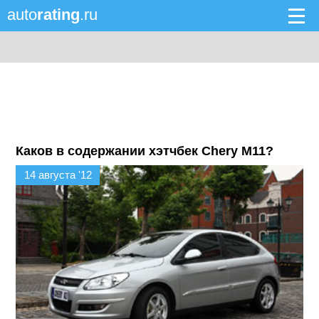
auto
rating
.ru
Каков в содержании хэтчбек Chery M11?
14 августа '12