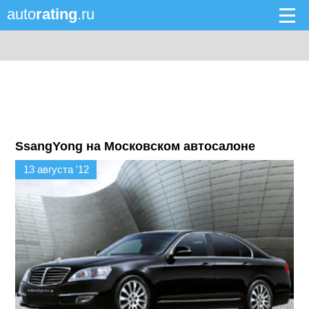
auto
rating
.ru
SsangYong на Московском автосалоне
13 августа '12