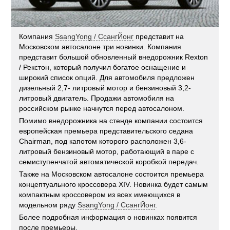
Компания
SsangYong / СсангЙонг
представит на
Московском автосалоне три новинки. Компания
представит большой обновленный внедорожник Rexton
/ Рекстон, который получил богатое оснащение и
широкий список опций. Для автомобиля предложен
дизельный 2,7- литровый мотор и бензиновый 3,2-
литровый двигатель. Продажи автомобиля на
российском рынке начнутся перед автосалоном.
Помимо внедорожника на стенде компании состоится
европейская премьера представительского седана
Chairman, под капотом которого расположен 3,6-
литровый бензиновый мотор, работающий в паре с
семиступенчатой автоматической коробкой передач.
Также на Московском автосалоне состоится премьера
концептуального кроссовера XIV. Новинка будет самым
компактным кроссовером из всех имеющихся в
модельном ряду
SsangYong / СсангЙонг
.
Более подробная информация о новинках появится
после премьеры.