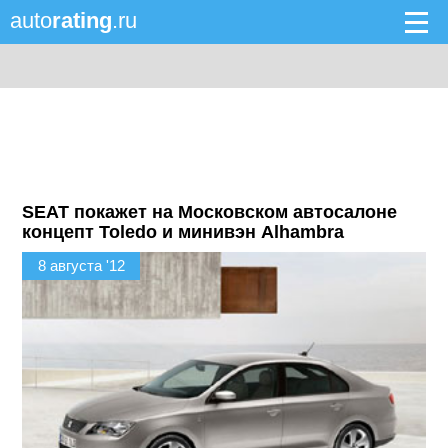
auto
rating
.ru
SEAT покажет на Московском автосалоне
концепт Toledo и минивэн Alhambra
8 августа '12