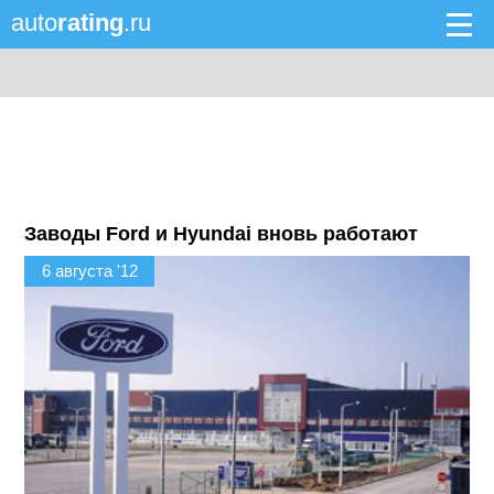
auto
rating
.ru
Заводы Ford и Hyundai вновь работают
6 августа '12