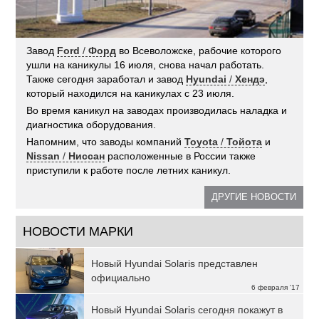
Завод
Ford
/
Форд
во Всеволожске, рабочие которого
ушли на каникулы 16 июля, снова начал работать.
Также сегодня заработал и завод
Hyundai
/
Хендэ
,
который находился на каникулах с 23 июля.
Во время каникул на заводах производилась наладка и
диагностика оборудования.
Напомним, что заводы компаний
Toyota
/
Тойота
и
Nissan
/
Ниссан
расположенные в России также
приступили к работе после летних каникул.
ДРУГИЕ НОВОСТИ
НОВОСТИ МАРКИ
Новый Hyundai Solaris представлен
официально
6 февраля '17
Новый Hyundai Solaris сегодня покажут в