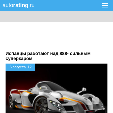
auto
rating
.ru
Испанцы работают над 888- сильным
суперкаром
6 августа '12