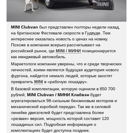
MINI Clubvan
был представлен полторы недели назад,
на британском Фестивале скорости в Гудвуде. Тем
интереснее оказалась новость о ценах на новику.
Похоже в компании всерьез рассчитывают на
российский рынок, где
MINI / МИНИ
позиционируется
как имиджевый автомобиль.
Маркетологи компании уверены, что и среди творческих
личностей, коими является будущая аудитория нового
фургона, найдется немало людей, которые захотят
превратить
MINI
в «рабочую лошадку».
В базовой комплектации, которую оценили в 850 700
рублей,
MINI Clubvan / МИНИ Клабвэн
будет
агрегатироваться 98-сильным бензиновым мотором и
механической коробкой передач. Так же в силовой
линейке двигателей будет представлена более
«резвая» версия, мощность которой составит 120
лошадиных сил. Подробная информация о
комплектациях будет доступна позднее.