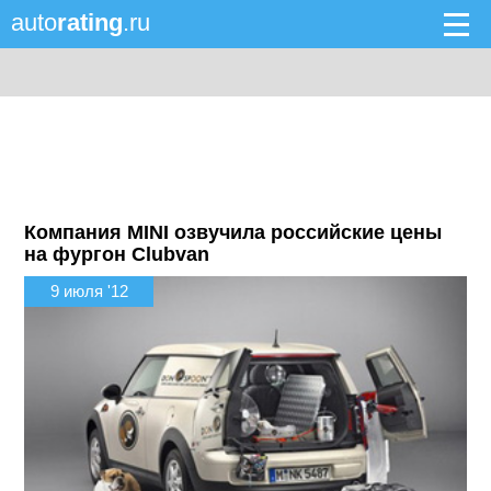
auto
rating
.ru
Компания MINI озвучила российские цены
на фургон Clubvan
9 июля '12