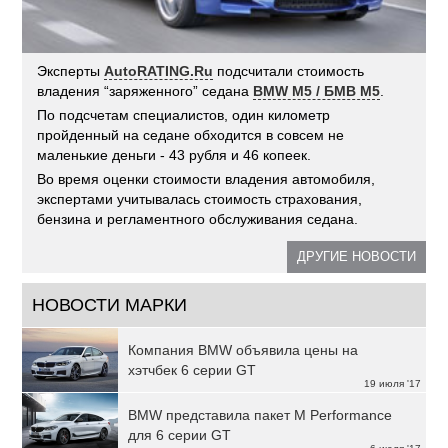
Эксперты
AutoRATING.Ru
подсчитали стоимость
владения “заряженного” седана
BMW M5 / БМВ М5
.
По подсчетам специалистов, один километр
пройденный на седане обходится в совсем не
маленькие деньги - 43 рубля и 46 копеек.
Во время оценки стоимости владения автомобиля,
экспертами учитывалась стоимость страхования,
бензина и регламентного обслуживания седана.
ДРУГИЕ НОВОСТИ
НОВОСТИ МАРКИ
Компания BMW объявила цены на
хэтчбек 6 серии GT
19 июля '17
BMW представила пакет M Performance
для 6 серии GT