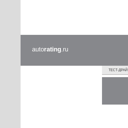
auto
rating
.ru
ТЕСТ-ДРА