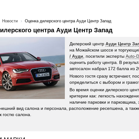
Новости
Оценка дилерского центра Ауди Центр Запад
илерского центра Ауди Центр Запад
Дилерский центр
Ауди Центр За
на Можайском шоссе и торгующ
/ Ауди
, посетили эксперты
Auto-D
оценить работу центра. В резуль
автосалон набрал 172 балла из 
Нового гостя сразу встречают, по
определиться с выбором и грамот
Во время оценки дилерского цент
критерии как: легкость нахождени
наличие парковки и парковщика, 
внешний вид салона и персонала, расположение ресепшена, а так
к гостю салона.