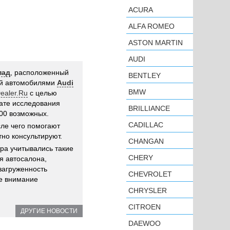
ACURA
ALFA ROMEO
ASTON MARTIN
AUDI
пад
, расположенный
BENTLEY
ий автомобилями
Audi
BMW
ealer.Ru
с целью
тате исследования
BRILLIANCE
200 возможных.
CADILLAC
сле чего помогают
но консультируют.
CHANGAN
ра учитывались такие
CHERY
я автосалона,
загруженность
CHEVROLET
же внимание
CHRYSLER
CITROEN
ДРУГИЕ НОВОСТИ
DAEWOO