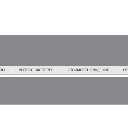
ЙВЫ
ВОПРОС ЭКСПЕРТУ
СТОИМОСТЬ ВЛАДЕНИЯ
О