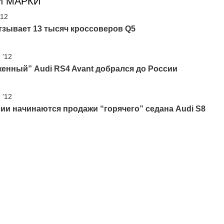
И МАРКИ
'12
тзывает 13 тысяч кроссоверов Q5
 '12
енный” Audi RS4 Avant добрался до России
 '12
ии начинаются продажи “горячего” седана Audi S8