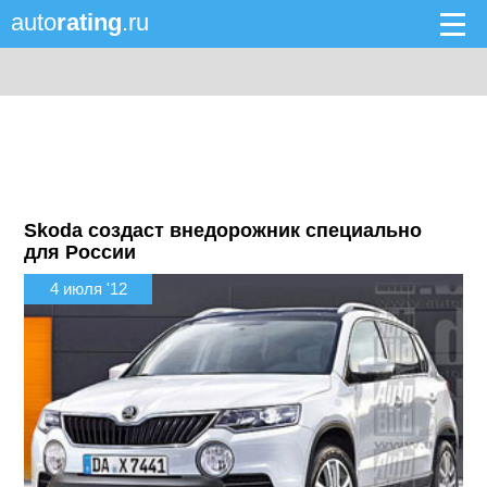
auto
rating
.ru
Skoda создаст внедорожник специально
для России
4 июля '12