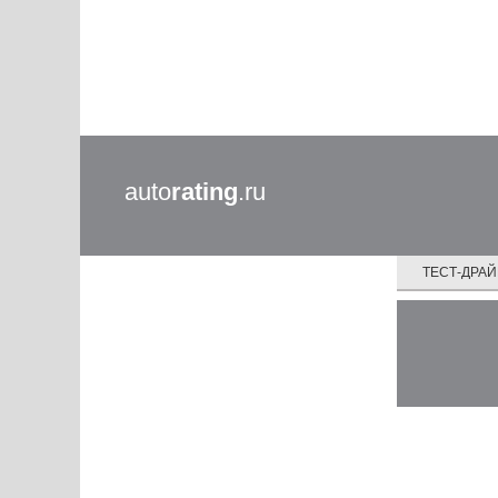
auto
rating
.ru
ТЕСТ-ДРА