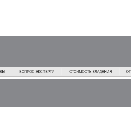
ЙВЫ
ВОПРОС ЭКСПЕРТУ
СТОИМОСТЬ ВЛАДЕНИЯ
О