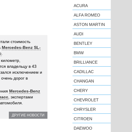
ACURA
ALFA ROMEO
ASTON MARTIN
AUDI
итали стоимость
BENTLEY
а
Mercedes-Benz SL-
BMW
с
.
 километр,
BRILLIANCE
тся владельцу в 43
CADILLAC
казался исключением и
 очень дорог в
CHANGAN
CHERY
дения
Mercedes-Benz
ласс
, экспертами
CHEVROLET
автомобиля.
CHRYSLER
ДРУГИЕ НОВОСТИ
CITROEN
DAEWOO