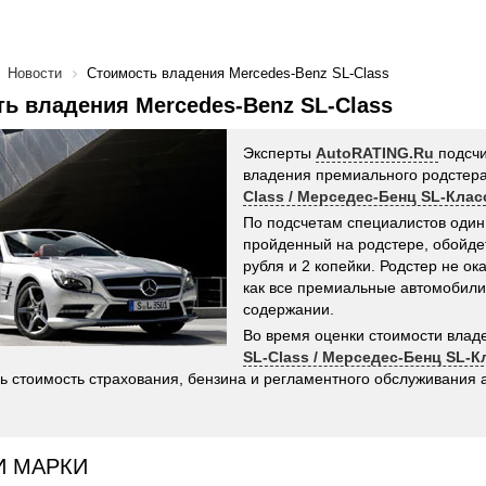
Новости
Стоимость владения Mercedes-Benz SL-Class
ь владения Mercedes-Benz SL-Class
Эксперты
AutoRATING.Ru
подсч
владения премиального родстер
Class / Мерседес-Бенц SL-Клас
По подсчетам специалистов один
пройденный на родстере, обойде
рубля и 2 копейки. Родстер не о
как все премиальные автомобили
содержании.
Во время оценки стоимости вла
SL-Class / Мерседес-Бенц SL-К
ь стоимость страхования, бензина и регламентного обслуживания 
И МАРКИ