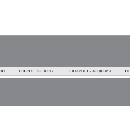
ЙВЫ
ВОПРОС ЭКСПЕРТУ
СТОИМОСТЬ ВЛАДЕНИЯ
О