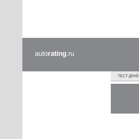
auto
rating
.ru
ТЕСТ-ДРА