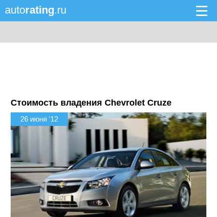
auto
rating
.ru
Стоимость владения Chevrolet Cruze
26 июня '12