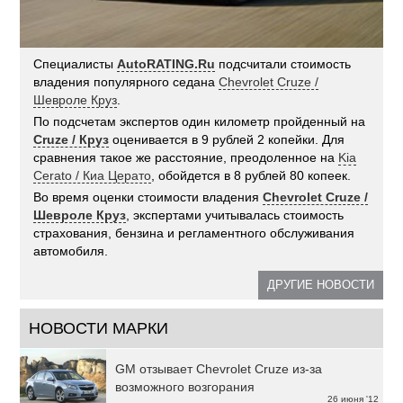
Специалисты
AutoRATING.Ru
подсчитали стоимость
владения популярного седана
Chevrolet Cruze /
Шевроле Круз
.
По подсчетам экспертов один километр пройденный на
Cruze / Круз
оценивается в 9 рублей 2 копейки. Для
сравнения такое же расстояние, преодоленное на
Kia
Cerato / Киа Церато
, обойдется в 8 рублей 80 копеек.
Во время оценки стоимости владения
Chevrolet Cruze /
Шевроле Круз
, экспертами учитывалась стоимость
страхования, бензина и регламентного обслуживания
автомобиля.
ДРУГИЕ НОВОСТИ
НОВОСТИ МАРКИ
GM отзывает Chevrolet Cruze из-за
возможного возгорания
26 июня '12