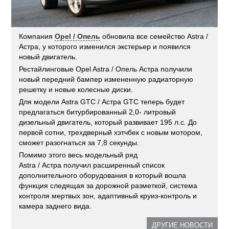
Компания
Opel / Опель
обновила все семейство Astra /
Астра, у которого изменился экстерьер и появился
новый двигатель.
Рестайлинговые Opel Astra / Опель Астра получили
новый передний бампер измененную радиаторную
решетку и новые колесные диски.
Для модели Astra GTC / Астра GTC теперь будет
предлагаться битурбированный 2,0- литровый
дизельный двигатель, который развивает 195 л.с. До
первой сотни, трехдверный хэтчбек с новым мотором,
сможет разогнаться за 7,8 секунды.
Помимо этого весь модельный ряд
Astra / Астра получил расширенный список
дополнительного оборудования в который вошла
функция следящая за дорожной разметкой, система
контроля мертвых зон, адаптивный круиз-контроль и
камера заднего вида.
ДРУГИЕ НОВОСТИ