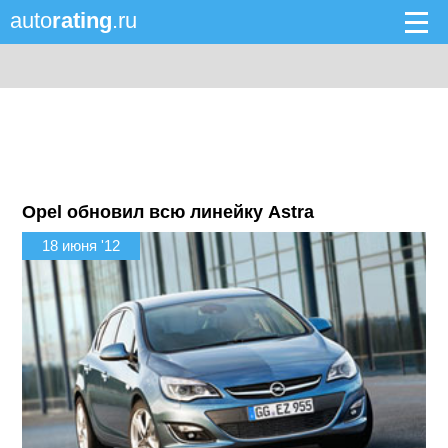
auto
rating
.ru
Opel обновил всю линейку Astra
18 июня '12