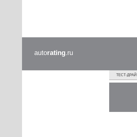
auto
rating
.ru
ТЕСТ-ДРА