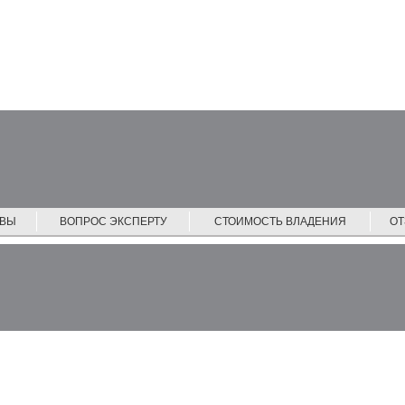
ЙВЫ
ВОПРОС ЭКСПЕРТУ
СТОИМОСТЬ ВЛАДЕНИЯ
О