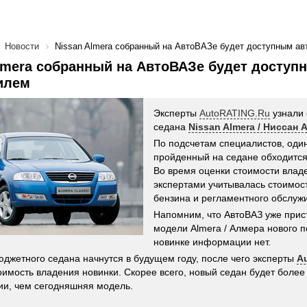
Новости
Nissan Almera собранный на АвтоВАЗе будет доступным а
lmera собранный на АвтоВАЗе будет доступ
илем
Эксперты
AutoRATING.Ru
узнали 
седана
Nissan Almera / Ниссан 
По подсчетам специалистов, оди
пройденный на седане обходится 
Во время оценки стоимости влад
экспертами учитывалась стоимост
бензина и регламентного обслуж
Напомним, что АвтоВАЗ уже прис
модели Almera / Алмера нового п
новинке информации нет.
джетного седана начнутся в будущем году, после чего эксперты
A
оимость владения новинки. Скорее всего, новый седан будет более
ии, чем сегодняшняя модель.