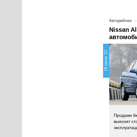
Авторейтинг
Nissan A
автомоб
18 июня '12
Продажи бю
выяснят ст
эксплуатац