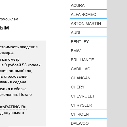
ACURA
ALFA ROMEO
втомобилем
ASTON MARTIN
ным
AUDI
BENTLEY
стоимость владения
BMW
Алмера
.
н километр
BRILLIANCE
в 9 рублей 55 копеек.
CADILLAC
ения автомобиля,
ь страхования,
CHANGAN
ивания седана.
CHERY
тупил к сборке
околения. Пока о
CHEVROLET
CHRYSLER
utoRATING.Ru
 доступным в
CITROEN
DAEWOO