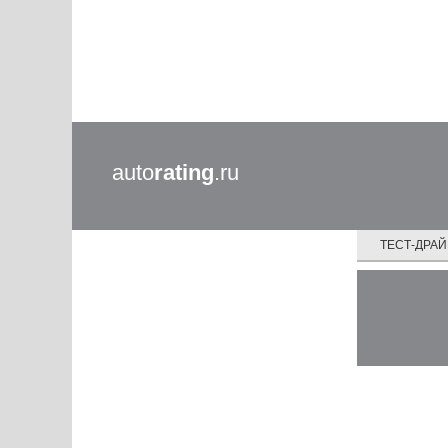
auto
rating
.ru
ТЕСТ-ДРА