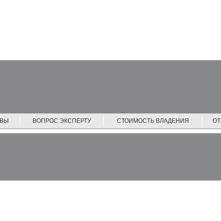
ЙВЫ
ВОПРОС ЭКСПЕРТУ
СТОИМОСТЬ ВЛАДЕНИЯ
О