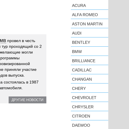
ACURA
ALFA ROMEO
ASTON MARTIN
AUDI
МВ
провел в честь
BENTLEY
 тур проходящий со 2
BMW
е желающие могли
 программы
BRILLIANCE
провизированной
ке приняли участие
CADILLAC
одов выпуска.
CHANGAN
а состоялась в 1987
 автомобиля.
CHERY
CHEVROLET
ДРУГИЕ НОВОСТИ
CHRYSLER
CITROEN
DAEWOO