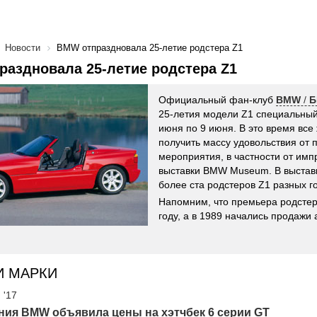
Новости
BMW отпраздновала 25-летие родстера Z1
аздновала 25-летие родстера Z1
Официальный фан-клуб
BMW
/
Б
25-летия модели Z1 специальный
июня по 9 июня. В это время вс
получить массу удовольствия от
мероприятия, в частности от им
выставки BMW Museum. В выстав
более ста родстеров Z1 разных г
Напомним, что премьера родстер
году, а в 1989 начались продажи
И МАРКИ
 '17
ния BMW объявила цены на хэтчбек 6 серии GT