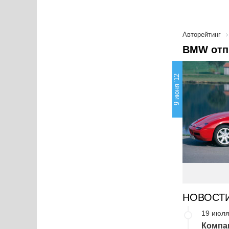
Авторейтинг
BMW отпр
9 июня '12
НОВОСТ
19 июля
Компа