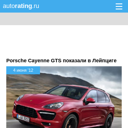
auto
rating
.ru
Porsche Cayenne GTS показали в Лейпциге
4 июня '12