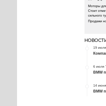
Моторы для
Стоит отме
сильного т
Продажи но
НОВОСТ
19 июля
Компа
6 июля 
BMW пр
14 июня
BMW пр