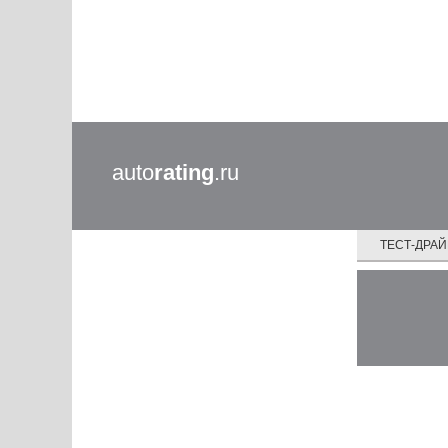
auto
rating
.ru
ТЕСТ-ДРА