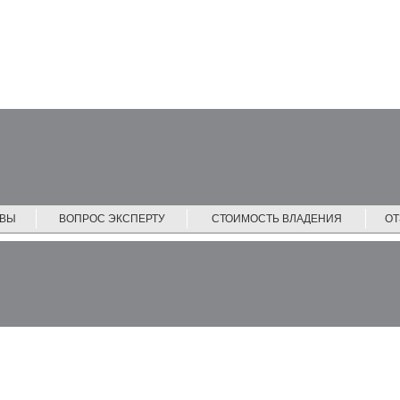
ЙВЫ
ВОПРОС ЭКСПЕРТУ
СТОИМОСТЬ ВЛАДЕНИЯ
О