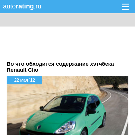
auto
rating
.ru
Во что обходится содержание хэтчбека
Renault Clio
22 мая '12