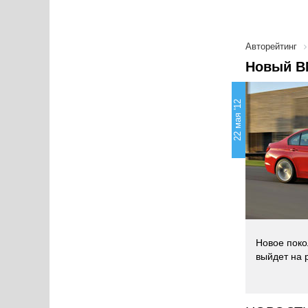
Авторейтинг
Новый B
22 мая '12
Новое поко
выйдет на р