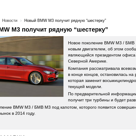
Новости
Новый BMW M3 получит рядную “шестерку”
MW M3 получит рядную “шестерку”
Новое поколение BMW M3 / БМВ 
новым двигателем, об этом сооб
являющийся президентом офис
Северной Америке.
Компания рассматривала всевоз
в конце концов, остановилась на 
которая заменит восьмицилиндро
текущей модели.
По предварительной информаци
получит три турбины и будет разв
ление BMW M3 / БМВ М3 под капотом, которого появится соверше
ынок в 2014 году.