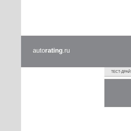
auto
rating
.ru
ТЕСТ-ДРА