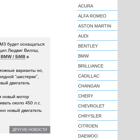
ACURA
ALFA ROMEO
ASTON MARTIN
AUDI
М3 будет оснащаться
BENTLEY
щил Людвиг Виллш,
BMW
а
BMW / БМВ
в
BRILLIANCE
можные варианты но,
CADILLAC
рядной “шестерке”,
вый двигатель
CHANGAN
CHERY
и новый мотор
ивать около 450 л.с.
CHEVROLET
нно новый двигатель
CHRYSLER
CITROEN
ДРУГИЕ НОВОСТИ
DAEWOO