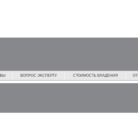
ЙВЫ
ВОПРОС ЭКСПЕРТУ
СТОИМОСТЬ ВЛАДЕНИЯ
О