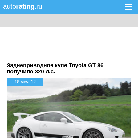
auto
rating
.ru
Заднеприводное купе Toyota GT 86
получило 320 л.с.
18 мая '12