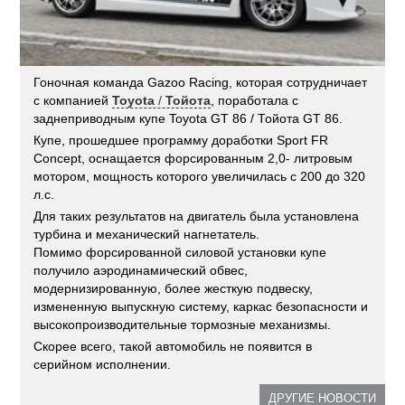
Гоночная команда Gazoo Racing, которая сотрудничает
с компанией
Toyota
/
Тойота
, поработала с
заднеприводным купе Toyota GT 86 / Тойота GT 86.
Купе, прошедшее программу доработки Sport FR
Concept, оснащается форсированным 2,0- литровым
мотором, мощность которого увеличилась с 200 до 320
л.с.
Для таких результатов на двигатель была установлена
турбина и механический нагнетатель.
Помимо форсированной силовой установки купе
получило аэродинамический обвес,
модернизированную, более жесткую подвеску,
измененную выпускную систему, каркас безопасности и
высокопроизводительные тормозные механизмы.
Скорее всего, такой автомобиль не появится в
серийном исполнении.
ДРУГИЕ НОВОСТИ